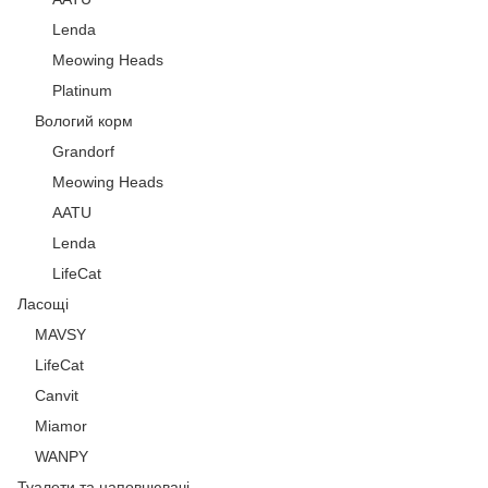
Lenda
Meowing Heads
Platinum
Вологий корм
Grandorf
Meowing Heads
AATU
Lenda
LifeCat
Ласощі
MAVSY
LifeCat
Canvit
Miamor
WANPY
Туалети та наповнювачі