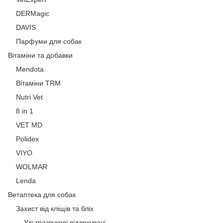
DERMagic
DAVIS
Парфуми для собак
Вітаміни та добавки
Mendota
Вітаміни ТRМ
Nutri Vet
8 in 1
VET MD
Polidex
VIYO
WOLMAR
Lenda
Ветаптека для собак
Захист від кліщів та бліх
Ультразвукові відлякувачі