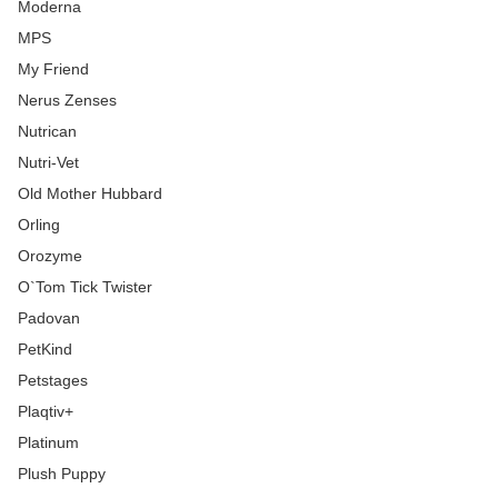
Moderna
MPS
My Friend
Nerus Zenses
Nutrican
Nutri-Vet
Old Mother Hubbard
Orling
Orozyme
O`Tom Tick Twister
Padovan
PetKind
Petstages
Plaqtiv+
Platinum
Plush Puppy