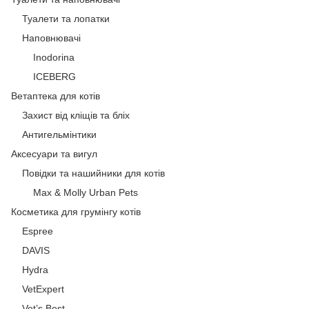
Туалети та лопатки
Наповнювачі
Inodorina
ICEBERG
Ветаптека для котів
Захист від кліщів та бліх
Антигельмінтики
Аксесуари та вигул
Повідки та нашийники для котів
Max & Molly Urban Pets
Косметика для грумінгу котів
Espree
DAVIS
Hydra
VetExpert
Vet’s Best