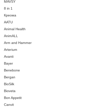
MAVSY
8 in 1
Креома
AATU
Animal Health
AnimALL
Arm and Hammer
Arterium
Avanti
Bayer
Benebone
Bergan
BioSilk
Bioveta
Bon Appetit
Canvit