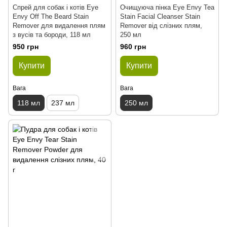
Спрей для собак і котів Eye
Очищуюча пінка Eye Envy Tea
Envy Off The Beard Stain
Stain Facial Cleanser Stain
Remover для видалення плям
Remover від слізних плям,
з вусів та бороди, 118 мл
250 мл
950 грн
960 грн
Купити
Купити
Вага
Вага
118 мл
237 мл
250 мл