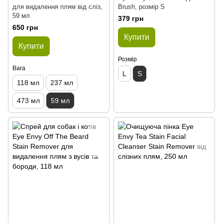
для видалення плям від сліз,
Brush, розмір S
59 мл
379 грн
650 грн
Купити
Купити
Розмір
Вага
L
S
118 мл
237 мл
473 мл
59 мл