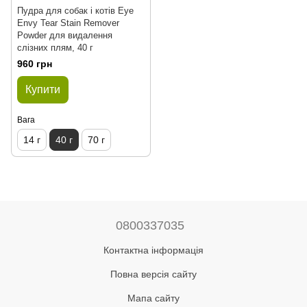
Пудра для собак і котів Eye
Envy Tear Stain Remover
Powder для видалення
слізних плям, 40 г
960 грн
Купити
Вага
14 г
40 г
70 г
0800337035
Контактна інформація
Повна версія сайту
Мапа сайту