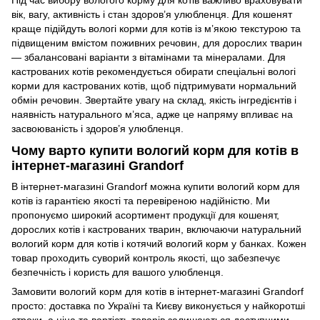
вік, вагу, активність і стан здоров’я улюбленця. Для кошенят
краще підійдуть вологі корми для котів із м’якою текстурою та
підвищеним вмістом поживних речовин, для дорослих тварин
— збалансовані варіанти з вітамінами та мінералами. Для
кастрованих котів рекомендується обирати спеціальні вологі
корми для кастрованих котів, щоб підтримувати нормальний
обмін речовин. Звертайте увагу на склад, якість інгредієнтів і
наявність натурального м’яса, адже це напряму впливає на
засвоюваність і здоров’я улюбленця.
Чому варто купити вологий корм для котів в
інтернет-магазині Grandorf
В інтернет-магазині Grandorf можна купити вологий корм для
котів із гарантією якості та перевіреною надійністю. Ми
пропонуємо широкий асортимент продукції для кошенят,
дорослих котів і кастрованих тварин, включаючи натуральний
вологий корм для котів і котячий вологий корм у банках. Кожен
товар проходить суворий контроль якості, що забезпечує
безпечність і користь для вашого улюбленця.
Замовити вологий корм для котів в інтернет-магазині Grandorf
просто: доставка по Україні та Києву виконується у найкоротші