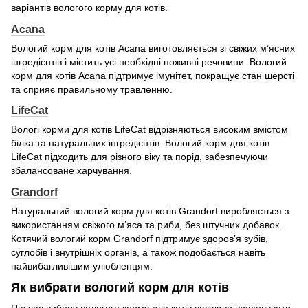
варіантів вологого корму для котів.
Acana
Вологий корм для котів Acana виготовляється зі свіжих м’ясних
інгредієнтів і містить усі необхідні поживні речовини. Вологий
корм для котів Acana підтримує імунітет, покращує стан шерсті
та сприяє правильному травленню.
LifeCat
Вологі корми для котів LifeCat відрізняються високим вмістом
білка та натуральних інгредієнтів. Вологий корм для котів
LifeCat підходить для різного віку та порід, забезпечуючи
збалансоване харчування.
Grandorf
Натуральний вологий корм для котів Grandorf виробляється з
використанням свіжого м’яса та риби, без штучних добавок.
Котячий вологий корм Grandorf підтримує здоров’я зубів,
суглобів і внутрішніх органів, а також подобається навіть
найвибагливішим улюбленцям.
Як вибрати вологий корм для котів
Під час вибору вологого корму для котів важливо враховувати