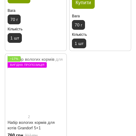
Купити
Вага
Вага
70 г
70 г
Кількість
Кількість
1 шт
1 шт
−17%
ВИГІДНА ПРОПОЗИЦІЯ
2
Набір вологих кормів для
котів Grandorf 5+1
760 грн
912 грн