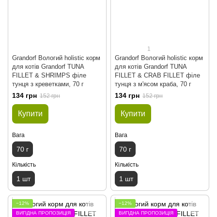
1
Grandorf Вологий holistic корм
Grandorf Вологий holistic корм
для котів Grandorf TUNA
для котів Grandorf TUNA
FILLET & SHRIMPS філе
FILLET & CRAB FILLET філе
тунця з креветками, 70 г
тунця з м'ясом краба, 70 г
134 грн
134 грн
152 грн
152 грн
Купити
Купити
Вага
Вага
70 г
70 г
Кількість
Кількість
1 шт
1 шт
−12%
−12%
ВИГІДНА ПРОПОЗИЦІЯ
ВИГІДНА ПРОПОЗИЦІЯ