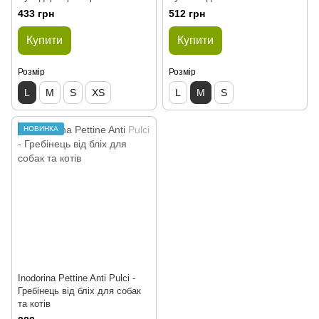
433 грн
512 грн
Купити
Купити
Розмір
Розмір
L
M
S
XS
L
M
S
НОВИНКА
Inodorina Pettine Anti Pulci -
Гребінець від бліх для собак
та котів