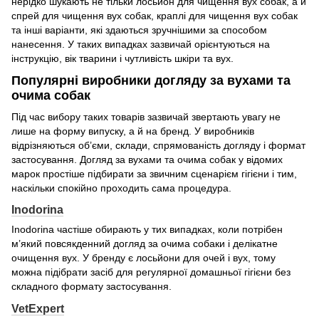
нерідко шукають не тільки лосьйон для чищення вух собак, а й
спрей для чищення вух собак, краплі для чищення вух собак
та інші варіанти, які здаються зручнішими за способом
нанесення. У таких випадках зазвичай орієнтуються на
інструкцію, вік тварини і чутливість шкіри та вух.
Популярні виробники догляду за вухами та
очима собак
Під час вибору таких товарів зазвичай звертають увагу не
лише на форму випуску, а й на бренд. У виробників
відрізняються об’єми, склади, спрямованість догляду і формат
застосування. Догляд за вухами та очима собак у відомих
марок простіше підбирати за звичним сценарієм гігієни і тим,
наскільки спокійно проходить сама процедура.
Inodorina
Inodorina частіше обирають у тих випадках, коли потрібен
м’який повсякденний догляд за очима собаки і делікатне
очищення вух. У бренду є лосьйони для очей і вух, тому
можна підібрати засіб для регулярної домашньої гігієни без
складного формату застосування.
VetExpert