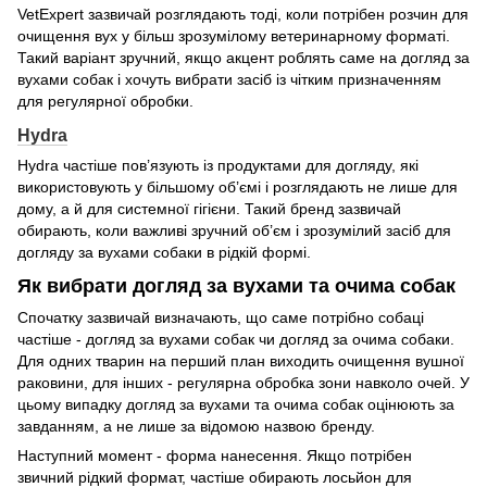
VetExpert зазвичай розглядають тоді, коли потрібен розчин для
очищення вух у більш зрозумілому ветеринарному форматі.
Такий варіант зручний, якщо акцент роблять саме на догляд за
вухами собак і хочуть вибрати засіб із чітким призначенням
для регулярної обробки.
Hydra
Hydra частіше пов’язують із продуктами для догляду, які
використовують у більшому об’ємі і розглядають не лише для
дому, а й для системної гігієни. Такий бренд зазвичай
обирають, коли важливі зручний об’єм і зрозумілий засіб для
догляду за вухами собаки в рідкій формі.
Як вибрати догляд за вухами та очима собак
Спочатку зазвичай визначають, що саме потрібно собаці
частіше - догляд за вухами собак чи догляд за очима собаки.
Для одних тварин на перший план виходить очищення вушної
раковини, для інших - регулярна обробка зони навколо очей. У
цьому випадку догляд за вухами та очима собак оцінюють за
завданням, а не лише за відомою назвою бренду.
Наступний момент - форма нанесення. Якщо потрібен
звичний рідкий формат, частіше обирають лосьйон для