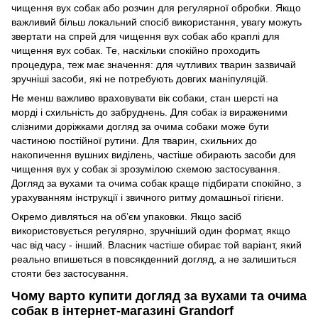
чищення вух собак або розчин для регулярної обробки. Якщо
важливий більш локальний спосіб використання, увагу можуть
звертати на спрей для чищення вух собак або краплі для
чищення вух собак. Те, наскільки спокійно проходить
процедура, теж має значення: для чутливих тварин зазвичай
зручніші засоби, які не потребують довгих маніпуляцій.
Не менш важливо враховувати вік собаки, стан шерсті на
морді і схильність до забруднень. Для собак із вираженими
слізними доріжками догляд за очима собаки може бути
частиною постійної рутини. Для тварин, схильних до
накопичення вушних виділень, частіше обирають засоби для
чищення вух у собак зі зрозумілою схемою застосування.
Догляд за вухами та очима собак краще підбирати спокійно, з
урахуванням інструкції і звичного ритму домашньої гігієни.
Окремо дивляться на об’єм упаковки. Якщо засіб
використовується регулярно, зручніший один формат, якщо
час від часу - інший. Власник частіше обирає той варіант, який
реально впишеться в повсякденний догляд, а не залишиться
стояти без застосування.
Чому варто купити догляд за вухами та очима
собак в інтернет-магазині Grandorf