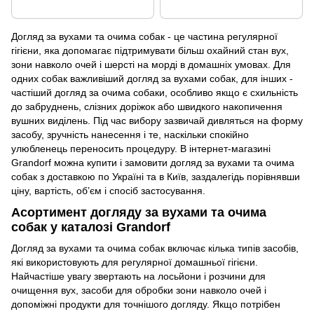
Догляд за вухами та очима собак - це частина регулярної
гігієни, яка допомагає підтримувати більш охайний стан вух,
зони навколо очей і шерсті на морді в домашніх умовах. Для
одних собак важливіший догляд за вухами собак, для інших -
частіший догляд за очима собаки, особливо якщо є схильність
до забруднень, слізних доріжок або швидкого накопичення
вушних виділень. Під час вибору зазвичай дивляться на форму
засобу, зручність нанесення і те, наскільки спокійно
улюбленець переносить процедуру. В інтернет-магазині
Grandorf можна купити і замовити догляд за вухами та очима
собак з доставкою по Україні та в Київ, заздалегідь порівнявши
ціну, вартість, об’єм і спосіб застосування.
Асортимент догляду за вухами та очима
собак у каталозі Grandorf
Догляд за вухами та очима собак включає кілька типів засобів,
які використовують для регулярної домашньої гігієни.
Найчастіше увагу звертають на лосьйони і розчини для
очищення вух, засоби для обробки зони навколо очей і
допоміжні продукти для точнішого догляду. Якщо потрібен