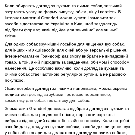
Коли обирають догляд за вухами та очима собак, зазвичай
звертають увагу на форму випуску, об’єм, ціну і вартість. В
інтернет-магазині Grandorf можна купити і замовити такі
засоби з доставкою по Україні та в Київ, щоб заздалегідь
підібрати формат, який підійде для звичайної домашньої
гігієни.
Для одних собак зручніший лосьйон для чищення вух собак,
для інших - м’якші засоби для очей або універсальні рішення.
Інтернет-магазин Грандорф дає змогу вибрати не випадковий
товар, а той, який підходить за завданням, об’ємом і способом
нанесення. Це особливо важливо, коли догляд за вухами та
очима собак стає частиною регулярної рутини, а не разовою
покупкою.
Якщо потрібен догляд і за іншими напрямами, можна окремо
подивитися
догляд за зубами і ротовою порожниною
,
косметику для собак
і
ветаптеку для собак
.
Зоомагазин Grandorf допомагає підібрати догляд за вухами та
очима собак для регулярної гігієни, порівняти вартість і
вибрати відповідний варіант без зайвого поспіху. Коли потрібні
засоби для догляду за вухами собаки, засоби для чищення вух
у собак або товари для делікатного догляду за очима собаки,