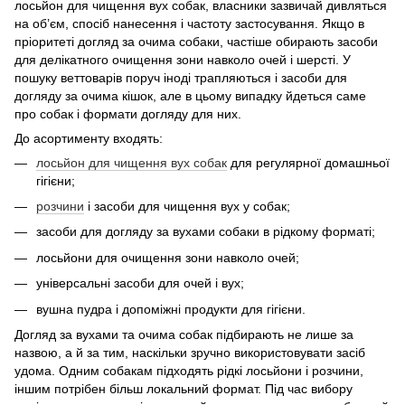
лосьйон для чищення вух собак, власники зазвичай дивляться
на об’єм, спосіб нанесення і частоту застосування. Якщо в
пріоритеті догляд за очима собаки, частіше обирають засоби
для делікатного очищення зони навколо очей і шерсті. У
пошуку веттоварів поруч іноді трапляються і засоби для
догляду за очима кішок, але в цьому випадку йдеться саме
про собак і формати догляду для них.
До асортименту входять:
лосьйон для чищення вух собак
для регулярної домашньої
гігієни;
розчини
і засоби для чищення вух у собак;
засоби для догляду за вухами собаки в рідкому форматі;
лосьйони для очищення зони навколо очей;
універсальні засоби для очей і вух;
вушна пудра і допоміжні продукти для гігієни.
Догляд за вухами та очима собак підбирають не лише за
назвою, а й за тим, наскільки зручно використовувати засіб
удома. Одним собакам підходять рідкі лосьйони і розчини,
іншим потрібен більш локальний формат. Під час вибору