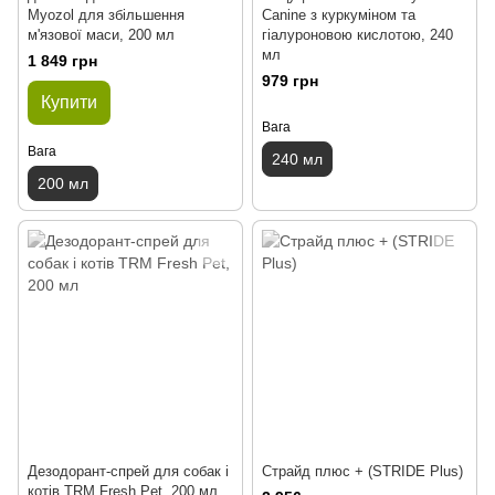
Myozol для збільшення
Canine з куркуміном та
м'язової маси, 200 мл
гіалуроновою кислотою, 240
мл
1 849 грн
979 грн
Купити
Вага
Вага
240 мл
200 мл
Дезодорант-спрей для собак і
Страйд плюс + (STRIDE Plus)
котів TRM Fresh Pet, 200 мл