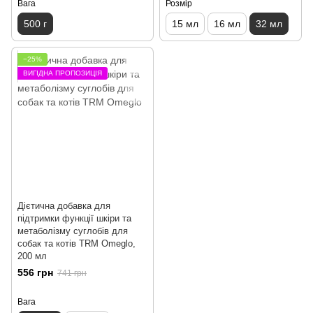
Вага
Розмір
500 г
15 мл
16 мл
32 мл
−25%
ВИГІДНА ПРОПОЗИЦІЯ
Дієтична добавка для
підтримки функції шкіри та
метаболізму суглобів для
собак та котів TRM Omeglo,
200 мл
556 грн
741 грн
Вага