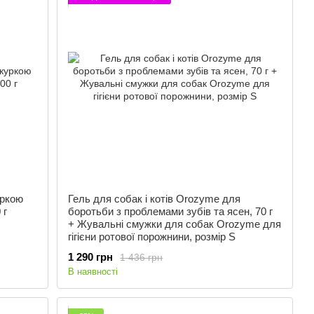
уркою
Гель для собак і котів Orozyme для
 г
боротьби з проблемами зубів та ясен, 70 г
+ Жувальні смужки для собак Orozyme для
гігієни ротової порожнини, розмір S
1 290 грн
1 436 грн
В наявності