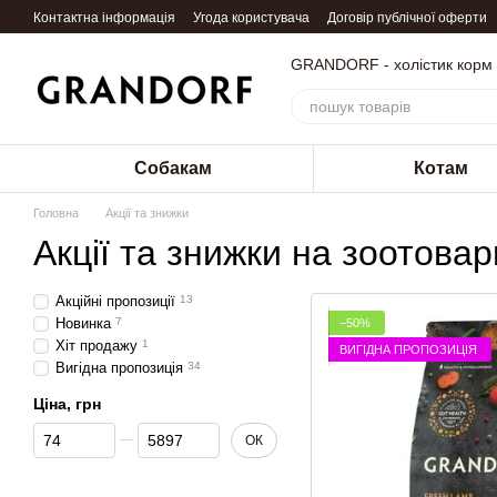
Перейти до основного контенту
Контактна інформація
Угода користувача
Договір публічної оферти
GRANDORF - холістик корм
Собакам
Котам
Головна
Акції та знижки
Акції та знижки на зоотовар
Акційні пропозиції
13
Новинка
7
−50%
Хіт продажу
1
ВИГІДНА ПРОПОЗИЦІЯ
Вигідна пропозиція
34
Ціна, грн
Від Ціна, грн
До Ціна, грн
ОК