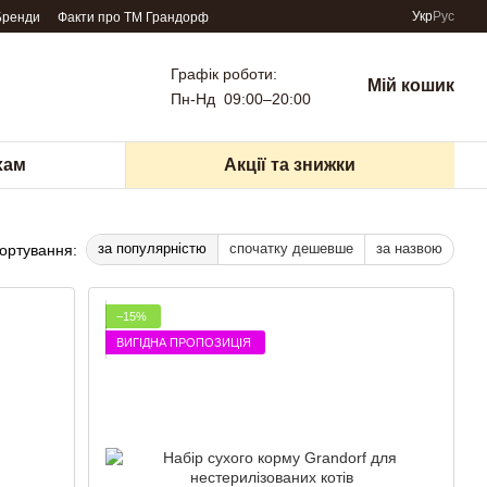
Укр
Рус
Бренди
Факти про TM Грандорф
Графік роботи:
Мій кошик
Пн-Нд 09:00–20:00
хам
Акції та знижки
за популярністю
спочатку дешевше
за назвою
ортування:
−15%
ВИГІДНА ПРОПОЗИЦІЯ