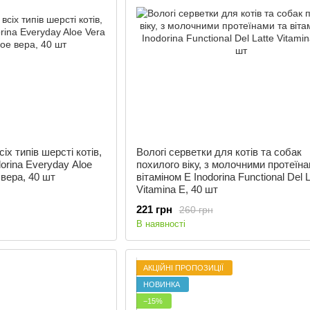
іх типів шерсті котів,
Вологі серветки для котів та собак
dorina Everyday Aloe
похилого віку, з молочними протеїна
 вера, 40 шт
вітаміном E Inodorina Functional Del L
Vitamina E, 40 шт
221 грн
260 грн
В наявності
АКЦІЙНІ ПРОПОЗИЦІЇ
НОВИНКА
−15%