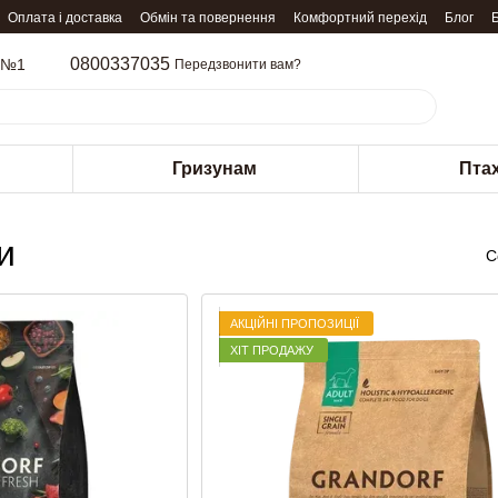
Оплата і доставка
Обмін та повернення
Комфортний перехід
Блог
0800337035
 №1
Передзвонити вам?
Гризунам
Пта
и
С
АКЦІЙНІ ПРОПОЗИЦІЇ
ХІТ ПРОДАЖУ