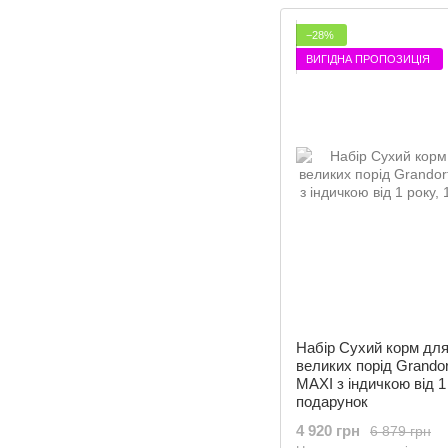
−28%
ВИГІДНА ПРОПОЗИЦІЯ
Набір Сухий корм дл
великих порід Grand
MAXI з індичкою від 1 р
подарунок
4 920 грн
6 879 грн