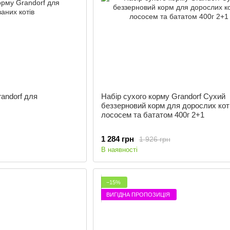
randorf для
Набір сухого корму Grandorf Сухий
беззерновий корм для дорослих коті
лососем та бататом 400г 2+1
1 284 грн
1 926 грн
В наявності
−15%
ВИГІДНА ПРОПОЗИЦІЯ