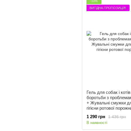
−10%
ВИГІДНА ПРОПОЗИЦІЯ
Гель для собак і коті
боротьби з проблемами
+ Жувальні смужки д
гігієни ротової порож
1 290 грн
1 436 грн
В наявності