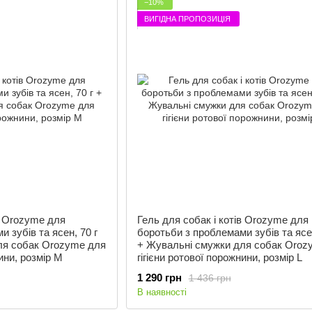
−10%
ВИГІДНА ПРОПОЗИЦІЯ
в Orozyme для
Гель для собак і котів Orozyme для
 зубів та ясен, 70 г
боротьби з проблемами зубів та ясен
ля собак Orozyme для
+ Жувальні смужки для собак Oroz
нини, розмір M
гігієни ротової порожнини, розмір L
1 290 грн
1 436 грн
В наявності