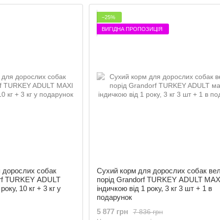
−25%
ВИГІДНА ПРОПОЗИЦІЯ
я дорослих собак
Сухий корм для дорослих собак ве
orf TURKEY ADULT
порід Grandorf TURKEY ADULT MAXI
оку, 10 кг + 3 кг у
індичкою від 1 року, 3 кг 3 шт + 1 в
подарунок
5 877 грн
7 836 грн