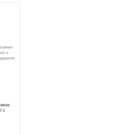
ликих
 з