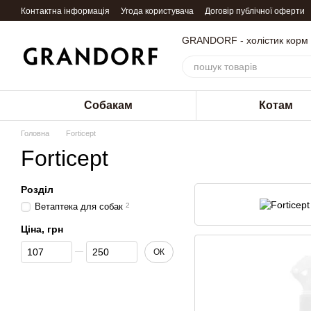
Перейти до основного контенту
Контактна інформація
Угода користувача
Договір публічної оферти
GRANDORF - холістик корм
Собакам
Котам
Головна
Forticept
Forticept
Розділ
Ветаптека для собак
2
Ціна, грн
Від Ціна, грн
До Ціна, грн
ОК