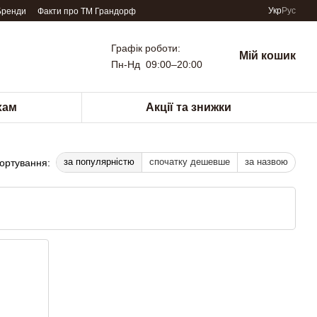
Укр
Рус
Бренди
Факти про TM Грандорф
Графік роботи:
Мій кошик
Пн-Нд 09:00–20:00
хам
Акції та знижки
за популярністю
спочатку дешевше
за назвою
ортування: