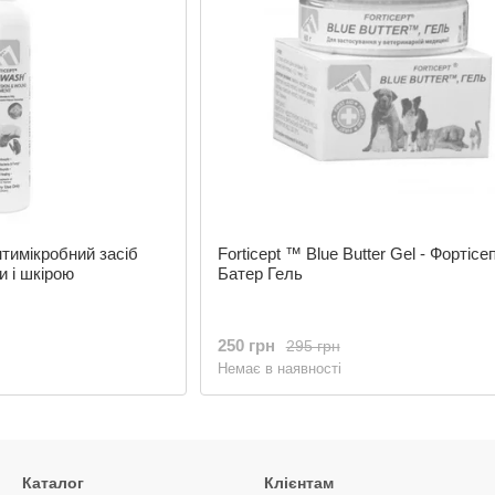
нтимікробний засіб
Forticept ™ Blue Butter Gel - Фортісе
и і шкірою
Батер Гель
250 грн
295 грн
Немає в наявності
Каталог
Клієнтам