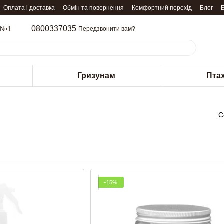
Оплата і доставка
Обмін та повернення
Комфортний перехід
Блог
0800337035
 №1
Передзвонити вам?
Гризунам
Пта
С
−15%