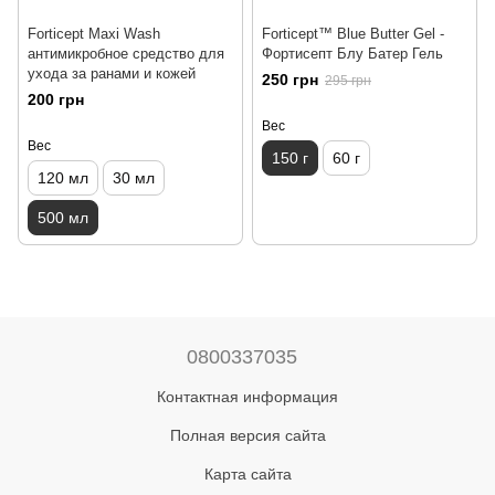
Forticept Maxi Wash
Forticept™ Blue Butter Gel -
антимикробное средство для
Фортисепт Блу Батер Гель
ухода за ранами и кожей
250 грн
295 грн
200 грн
Вес
Вес
150 г
60 г
120 мл
30 мл
500 мл
0800337035
Контактная информация
Полная версия сайта
Карта сайта