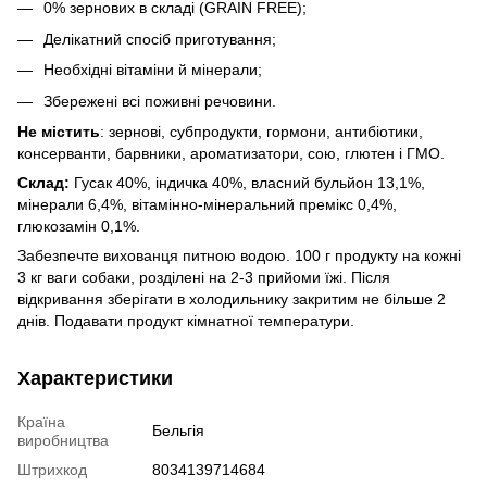
0% зернових в складі (GRAIN FREE);
Делікатний спосіб приготування;
Необхідні вітаміни й мінерали;
Збережені всі поживні речовини.
Не містить
: зернові, субпродукти, гормони, антибіотики,
консерванти, барвники, ароматизатори, сою, глютен і ГМО.
Склад:
Гусак 40%, індичка 40%, власний бульйон 13,1%,
мінерали 6,4%, вітамінно-мінеральний премікс 0,4%,
глюкозамін 0,1%.
Забезпечте вихованця питною водою. 100 г продукту на кожні
3 кг ваги собаки, розділені на 2-3 прийоми їжі. Після
відкривання зберігати в холодильнику закритим не більше 2
днів. Подавати продукт кімнатної температури.
Характеристики
Країна
Бельгія
виробництва
Штрихкод
8034139714684