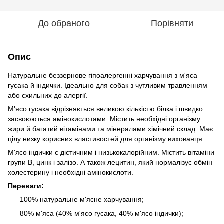
До обраного
Порівняти
Опис
Натуральне беззернове гіпоалергенні харчування з м'яса
гусака й індички. Ідеально для собак з чутливим травленням
або схильних до алергії.
М'ясо гусака відрізняється великою кількістю білка і швидко
засвоюються амінокислотами. Містить необхідні організму
жири й багатий вітамінами та мінералами хімічний склад. Має
цілу низку корисних властивостей для організму вихованця.
М'ясо індички є дієтичним і низькокалорійним. Містить вітаміни
групи B, цинк і залізо. А також лецитин, який нормалізує обмін
холестерину і необхідні амінокислоти.
Переваги:
100% натуральне м'ясне харчування;
80% м'яса (40% м'ясо гусака, 40% м'ясо індички);