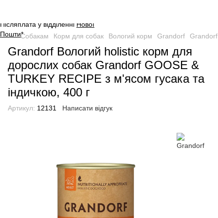
Оплата на сайті через безпечну
систему платежів від
WayForPay
.
Післяплата у відділенні
Нової
Пошти
*
Собакам
Корм для собак
Вологий корм
Grandorf
Grandorf
Grandorf Вологий holistic корм для
дорослих собак Grandorf GOOSE &
TURKEY RECIPE з м'ясом гусака та
індичкою, 400 г
Артикул:
12131
Написати відгук