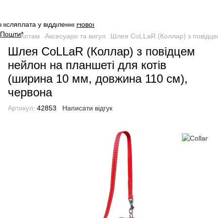
Оплата на сайті через безпечну
систему платежів від
WayForPay
.
Післяплата у відділенні
Нової
Пошти
*
Котам
Аксесуари та вигул
Шлея CoLLaR (Коллар) з повідцем
Шлея CoLLaR (Коллар) з повідцем
нейлон на планшеті для котів
(ширина 10 мм, довжина 110 см),
червона
Артикул:
42853
Написати відгук