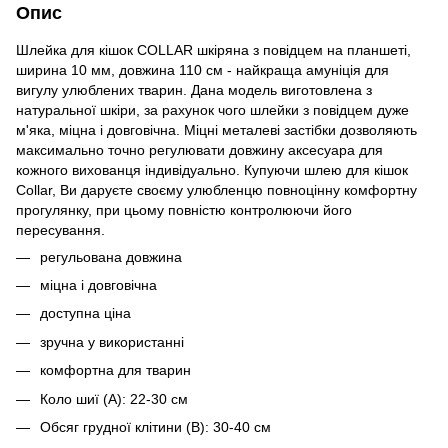
Опис
Шлейка для кішок COLLAR шкіряна з повідцем на планшеті,
ширина 10 мм, довжина 110 см - найкраща амуніція для
вигулу улюблених тварин. Дана модель виготовлена ​​з
натуральної шкіри, за рахунок чого шлейки з повідцем дуже
м'яка, міцна і довговічна. Міцні металеві застібки дозволяють
максимально точно регулювати довжину аксесуара для
кожного вихованця індивідуально. Купуючи шлею для кішок
Collar, Ви даруєте своєму улюбленцю повноцінну комфортну
прогулянку, при цьому повністю контролюючи його
пересування.
регульована довжина
міцна і довговічна
доступна ціна
зручна у використанні
комфортна для тварин
Коло шиї (А): 22-30 см
Обсяг грудної клітини (В): 30-40 см