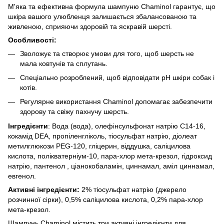
М'яка та ефективна формула шампуню Chaminol гарантує, що
шкіра вашого улюбленця залишається збалансованою та
живленою, сприяючи здоровій та яскравій шерсті.
Особливості:
Зволожує та створює умови для того, щоб шерсть не
мала ковтунів та сплутань.
Спеціально розроблений, щоб відповідати pH шкіри собак і
котів.
Регулярне використання Chaminol допомагає забезпечити
здорову та свіжу пахнучу шерсть.
Інгредієнти
: Вода (вода), олефінсульфонат натрію C14-16,
кокамід DEA, пропіленгліколь, тіосульфат натрію, діолеат
метилглюкози PEG-120, гліцерин, віддушка, саліцилова
кислота, полікватерніум-10, пара-хлор мета-крезол, гідроксид
натрію, пантенол , ціанокобаламін, циннамал, аміл циннамал,
евгенол.
Активні інгредієнти:
2% тіосульфат натрію (джерело
розчинної сірки), 0,5% саліцилова кислота, 0,2% пара-хлор
мета-крезол.
Шампунь Chaminol містить три активні інгредієнти для