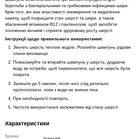
боротьби з бактеріальними та грибковими інфекціями шкіри.
Крім того, він має властивості знежирення та видалення
накипу, щоб покращити стан шерсті та шкіри, а також
збагачений вітаміном В12 і пантенолом, щоб запобігти
посіченню кінчиків і сприяти здоровому росту шерсті.
Інструкції щодо правильного використання:
Змочіть шерсть теплою водою. Розлийте шампунь уздовж
спини вихованця.
Помасажуйте та втирайте шампунь у шерсть, додаючи
воду за потреби, щоб переконатися, що вся шерсть була
покрита.
Залиште до 5 хвилин, після чого слід ретельно
прополоскати, поки з води не зникне піна.
При необхідності повторіть.
Частота використання залежатиме від стану шерсті.
Характеристики
Країна
Ірландія