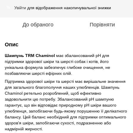
Увійти
для відображення накопичувальної знижки
%
До обраного
Порівняти
Опис
Шампунь TRM Chaminol
має збалансований pH для
підтримки здорової шкіри та шерсті собак і котів, його
унікальна формула забезпечує глибоке очищення, не
позбавляючи шерсті ефірних олій.
Підтримка здорової шкіри та шерсті має вирішальне значення
для загального благополуччя наших улюбленців. Шампунь
Chaminol ретельно розроблений, щоб ефективно
задовольнити цю потребу. Збалансований pH шампуню
гарантує, що він відповідає природному pH шкіри вашого
улюбленця, запобігаючи будь-якому порушенню її делікатного
балансу. Цей баланс необхідний для підтримки оптимального
здоров'я шкіри, запобігаючи сухості, подразненню або
надмірній жирності.