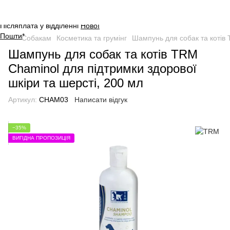
Оплата на сайті через безпечну
систему платежів від
WayForPay
.
Післяплата у відділенні
Нової
Пошти
*
Собакам
Косметика та грумінг
Шампунь для собак та котів 
Шампунь для собак та котів TRM
Chaminol для підтримки здорової
шкіри та шерсті, 200 мл
Артикул:
CHAM03
Написати відгук
−35%
ВИГІДНА ПРОПОЗИЦІЯ