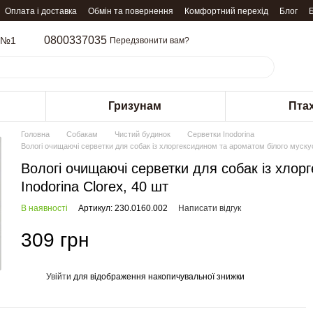
Оплата і доставка
Обмін та повернення
Комфортний перехід
Блог
0800337035
 №1
Передзвонити вам?
Гризунам
Пта
Головна
Собакам
Чистий будинок
Серветки Inodorina
Вологі очищаючі серветки для собак із хлоргексидином та ароматом білого мускус
Вологі очищаючі серветки для собак із хлор
Inodorina Clorex, 40 шт
В наявності
Артикул: 230.0160.002
Написати відгук
309 грн
Увійти
для відображення накопичувальної знижки
%