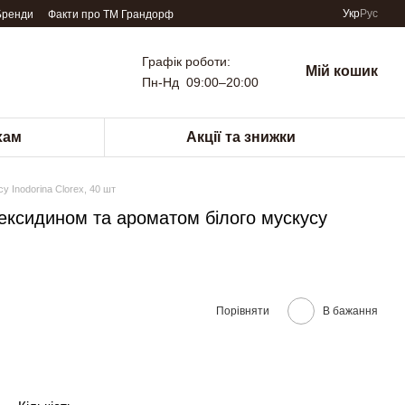
Укр
Рус
Бренди
Факти про TM Грандорф
Графік роботи:
Мій кошик
Пн-Нд 09:00–20:00
хам
Акції та знижки
у Inodorina Clorex, 40 шт
гексидином та ароматом білого мускусу
Порівняти
В бажання