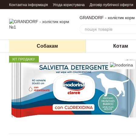
Перейти до основного контенту
Контактна інформація
Угода користувача
Договір публічної оферти
GRANDORF - холістик корм
Собакам
Котам
ХІТ ПРОДАЖУ