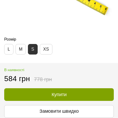
Розмір
L
M
S
XS
В наявності
584 грн
778 грн
Купити
Замовити швидко