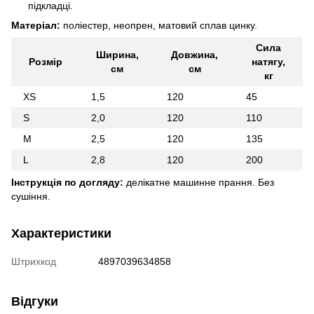
підкладці.
Матеріал:
поліестер, неопрен, матовий сплав цинку.
Сила
Ширина,
Довжина,
Розмір
натягу,
см
см
кг
XS
1,5
120
45
S
2,0
120
110
M
2,5
120
135
L
2,8
120
200
Інструкція по догляду:
делікатне машинне прання. Без
сушіння.
Характеристики
Штрихкод
4897039634858
Відгуки