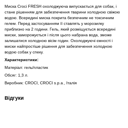
Миска Croci FRESH охолоджуюча випускається для собак, і
стане рішенням для забезпечення тварини холодною свіжою
водою. Всередині миска покрита безпечним не токсичним
гелем. Перед застосуванням її ставлять у морозилку
приблизно на 2 години. Гель, який розміщується всередині
миски, заморожується і після цього набрана вода, зможе
залишатися холодною вісім годин. Охолоджуючі ємності і
миски найпростіше рішення для забезпечення холодною
водою собак у спеку.
Характеристики:
Матеріал: гель/пластик
Обсяг: 1,3 л.
Виробник: CROCI, CROCI s.p.a., Італія
Відгуки