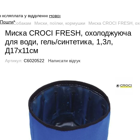
Оплата на сайті через безпечну
систему платежів від
WayForPay
.
Післяплата у відділенні
Нової
Пошти
*
Собакам
Миски, поїлки, кормушки
Миска CROCI FRESH, охо
Миска CROCI FRESH, охолоджуюча
для води, гель/синтетика, 1,3л,
Д17х11см
Артикул:
C6020522
Написати відгук