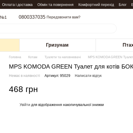
Оплата і доставка
Обмін та повернення
Комфортний перехід
Блог
0800337035
 №1
Передзвонити вам?
Гризунам
Пта
Головна
Котам
Туалети та наповнювачі
MPS KOMODA GREEN Туалет д
MPS KOMODA GREEN Туалет для котів БОКС
Немає в наявності
Артикул: 95029
Написати відгук
468 грн
Увійти
для відображення накопичувальної знижки
%