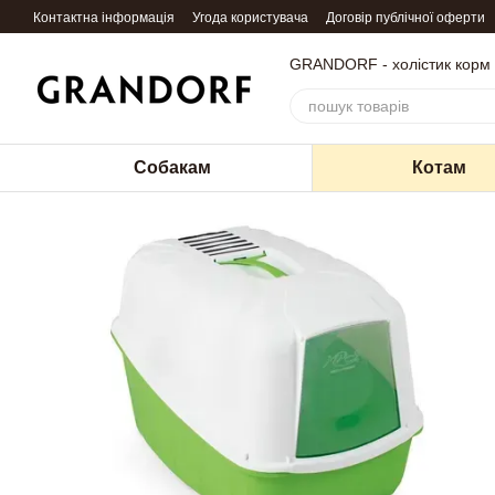
Перейти до основного контенту
Контактна інформація
Угода користувача
Договір публічної оферти
GRANDORF - холістик корм
Собакам
Котам