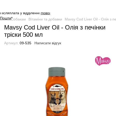
Оплата на сайті через безпечну
систему платежів від
WayForPay
.
Післяплата у відділенні
Нової
Пошти
*
Собакам
Вітаміни та добавки
Mavsy Cod Liver Oil - Олія з п
Mavsy Cod Liver Oil - Олія з печінки
тріски 500 мл
Артикул:
09-535
Написати відгук