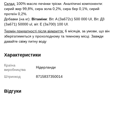
Склад:
100% масло печінки тріски. Аналітичні компоненти:
сирий жир 99,8%, сира зола 0,2%, сира бер 0,1%, сирий
протеїн 0,2%.
Добавки (на кг):
Вітаміни
: Віт. A (3a672c) 500 000 UI, Віт. Д3
(3а671) 50000 ul, віт. E (3a700) 100 UI.
Термін придатності після відкриття:
6 місяців, за умови, що він
зберігатиметься у прохолодному та темному місці. Завжди
давайте свіжу питну воду
Характеристики
Країна
Нідерланди
виробництва
Штрихкод
8715837350014
Відгуки