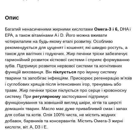
Опис
Багатий ненасиченими жирними кислотами
Омега-3 і 6,
DHA і
EPA, а також вітамінами A і D. Його можна вживати
чотирилапим на будь-якому етапі розвитку. Особливо
рекомендується для цуценят і кошенят, які швидко ростуть, а
також для вагітних і годуючих. Жир печінки тріски забезпечує
гармонійний розвиток кісткової системи і сприяє формуванню
зубів. Підтримує розвиток нервової системи та когнітивних
функцій вихованця. Він
піклується
про імунну систему
тварини та запобігає інфекціям. Прискорює регенерацію м'язів
і суглобових хрящів після інтенсивних ігор, тренувань або
травм. Жир печінки тріски піклується про серце і кровоносну
систему. При
регулярному
застосуванні підтримує
функціонування та зовнішній вигляд шкіри, кігтів та шерсті
домашніх тварин. Масло має дуже привабливий смак і запах
для собак та котів. Олія 100% чиста, не містить жодних
добавок, барвників та консервантів. Містить Омега-3 жирні
кислоти, віт. A, D3 і E.