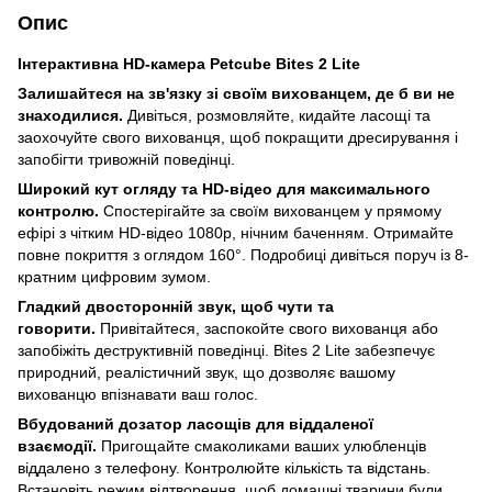
Опис
Інтерактивна HD-камера Petcube Bites 2 Lite
Залишайтеся на зв'язку зі своїм вихованцем, де б ви не
знаходилися.
Дивіться, розмовляйте, кидайте ласощі та
заохочуйте свого вихованця, щоб покращити дресирування і
запобігти тривожній поведінці.
Широкий кут огляду та HD-відео для максимального
контролю.
Спостерігайте за своїм вихованцем у прямому
ефірі з чітким HD-відео 1080p, нічним баченням. Отримайте
повне покриття з оглядом 160°. Подробиці дивіться поруч із 8-
кратним цифровим зумом.
Гладкий двосторонній звук, щоб чути та
говорити.
Привітайтеся, заспокойте свого вихованця або
запобіжіть деструктивній поведінці. Bites 2 Lite забезпечує
природний, реалістичний звук, що дозволяє вашому
вихованцю впізнавати ваш голос.
Вбудований дозатор ласощів для віддаленої
взаємодії.
Пригощайте смаколиками ваших улюбленців
віддалено з телефону. Контролюйте кількість та відстань.
Встановіть режим відтворення, щоб домашні тварини були