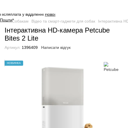
Оплата на сайті через безпечну
систему платежів від
WayForPay
.
Післяплата у відділенні
Нової
Пошти
*
Собакам
Відео та смарт-гаджети для собак
Інтерактивна HD
Інтерактивна HD-камера Petcube
Bites 2 Lite
Артикул:
1396409
Написати відгук
НОВИНКА