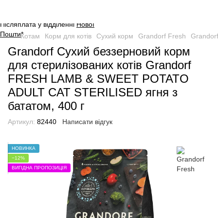
Оплата на сайті через безпечну
систему платежів від
WayForPay
.
Післяплата у відділенні
Нової
Пошти
*
Котам
Корм для котів
Сухий корм
Grandorf Fresh
Grandor
Grandorf Сухий беззерновий корм
для стерилізованих котів Grandorf
FRESH LAMB & SWEET POTATO
ADULT CAT STERILISED ягня з
бататом, 400 г
Артикул:
82440
Написати відгук
НОВИНКА
−12%
ВИГІДНА ПРОПОЗИЦІЯ