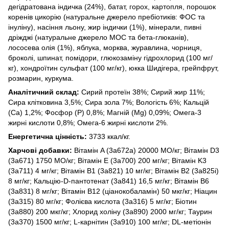
дегідратована індичка (24%), батат, горох, картопля, порошок
коренів цикорію (натуральне джерело пребіотиків: ФОС та
інуліну), насіння льону, жир індички (1%), мінерали, пивні
дріжджі (натуральне джерело МОС та бета-глюканів),
лососева олія (1%), яблука, морква, журавлина, чорниця,
броколі, шпинат, помідори, глюкозаміну гідрохлорид (100 мг/
кг), хондроїтин сульфат (100 мг/кг), юкка Шидігера, грейпфрут,
розмарин, куркума.
Аналітичний склад:
Сирий протеїн 38%; Сирий жир 11%;
Сира клітковина 3,5%; Сира зола 7%; Вологість 6%; Кальцій
(Ca) 1,2%; Фосфор (P) 0,8%; Магній (Mg) 0,09%; Омега-3
жирні кислоти 0,8%; Омега-6 жирні кислоти 2%.
Енергетична цінність:
3733 ккал/кг.
Харчові добавки:
Вітамін A (3a672a) 20000 МО/кг; Вітамін D3
(3a671) 1750 МО/кг; Вітамін E (3a700) 200 мг/кг; Вітамін K3
(3a711) 4 мг/кг; Вітамін B1 (3a821) 10 мг/кг; Вітамін B2 (3a825i)
8 мг/кг; Кальцію-D-пантотенат (3a841) 16,5 мг/кг; Вітамін B6
(3a831) 8 мг/кг; Вітамін B12 (ціанокобаламін) 50 мкг/кг; Ніацин
(3a315) 80 мг/кг; Фолієва кислота (3a316) 5 мг/кг; Біотин
(3a880) 200 мкг/кг; Хлорид холіну (3a890) 2000 мг/кг; Таурин
(3a370) 1500 мг/кг; L-карнітин (3a910) 100 мг/кг; DL-метіонін