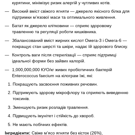
курятини, мінімізує ризик алергій у чутливих котів.
Високий вміст свіжого ягняти — джерело якісного білка для
підтримки м’язової маси та оптимального живлення.
Батат як джерело клітковини — сприяє здоровому
травленню та регуляції роботи кишківника.
Збалансований вміст жирних кислот Омега-3 і Омега-6 —
покращує стан шерсті та шкіри, надає їй здорового блиску.
Контроль ваги після стерилізації — сприяє підтримці
ідеальної форми без зайвих калорій.
1,000,000,000 КУО/кг живих пробіотичних бактерій
Enterococcus faecium на кілограм їжі, які:
Покращують засвоєння поживних речовин.
Підтримують здорову мікрофлору та сприяють виведенню
токсинів.
Зменшують ризик розладів травлення.
Підвищують імунітет і стійкість до хвороб.
Не мають побічних ефектів.
Інгредієнти:
Свіже м'ясо ягняти без кісток (26%),