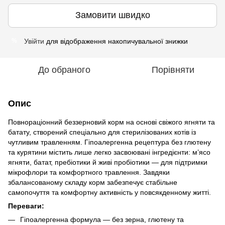
Замовити швидко
Увійти
для відображення накопичувальної знижки
%
До обраного
Порівняти
Опис
Повнораціонний беззерновий корм на основі свіжого ягняти та
батату, створений спеціально для стерилізованих котів із
чутливим травленням. Гіпоалергенна рецептура без глютену
та курятини містить лише легко засвоювані інгредієнти: м’ясо
ягняти, батат, пребіотики й живі пробіотики — для підтримки
мікрофлори та комфортного травлення. Завдяки
збалансованому складу корм забезпечує стабільне
самопочуття та комфортну активність у повсякденному житті.
Переваги:
Гіпоалергенна формула — без зерна, глютену та