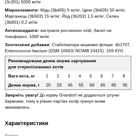
(3c301) 5000 мг/кг.
Мікроелементи:
Мідь (3b405) 5 мг/кг; Цинк (3b605) 50 мг/кг;
Марганець (3b503) 15 мг/кг; Йод (3b202) 1,5 мг/кг; Селен
(3b801) 0,2 мг/кг.
Антиоксиданти:
екстракти рослинних олій, багаті на
токоферол, 1000 мг/кг.
Зоотехнічні добавки:
Стабілізатори кишкової флори: 4b1707,
Enterococcus faecium (DSM 10663/ NCIMB 10415): 109 КУО.
Рекомендована денна норма харчування
для стерилізованих котів
Вага кота, кг
1
2
3
4
5
6
7
8
Денна норма, г
20
33
45
55
60
65
85
95
Зверніть увагу!
До корму Grandorf не додаються штучні
барвники, тому в різних партіях колір гранул може
змінюватись.
Характеристики
Країна