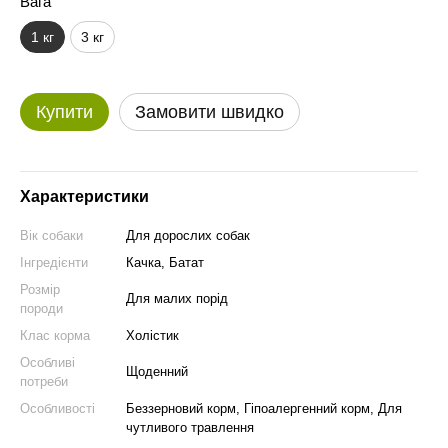
Вага
1 кг
3 кг
Купити
Замовити швидко
Характеристики
Вік собаки
Для дорослих собак
Інгредієнти
Качка, Батат
Розмір
Для малих порід
породи
Клас корма
Холістик
Особливі
Щоденний
потреби
Особливості
Беззерновий корм, Гіпоалергенний корм, Для
чутливого травлення