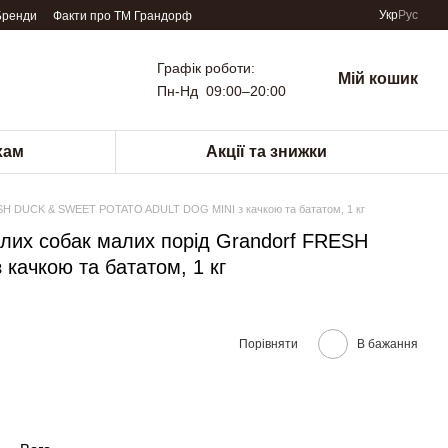
Укр
Рус
Бренди
Факти про TM Грандорф
Графік роботи:
Мій кошик
Пн-Нд 09:00–20:00
хам
Акції та знижки
RESH DUCK & SWEET POTATO ADULT DOG MINI з качкою та бататом, 1 кг
слих собак малих порід Grandorf FRESH
ачкою та бататом, 1 кг
Порівняти
В бажання