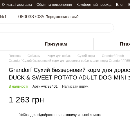
Оплата і доставка
Обмін та повернення
Комфортний перехід
Блог
0800337035
 №1
Передзвонити вам?
Гризунам
Пта
Головна
Собакам
Корм для собак
Сухий корм
Grandorf Fresh
Grandorf Сухий беззерновий корм для дорослих собак малих порід Grandorf F
Grandorf Сухий беззерновий корм для доро
DUCK & SWEET POTATO ADULT DOG MINI з к
В наявності
Артикул: 93401
Написати відгук
1 263 грн
Увійти
для відображення накопичувальної знижки
%