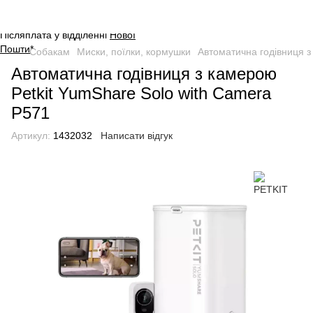
Оплата на сайті через безпечну
систему платежів від
WayForPay
.
Післяплата у відділенні
Нової
Пошти
*
Собакам
Миски, поїлки, кормушки
Автоматична годівниця з
Автоматична годівниця з камерою
Petkit YumShare Solo with Camera
P571
Артикул:
1432032
Написати відгук