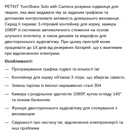
PETKIT YumShare Solo with Camera розумна годівниця для
тварин, яка вміє видавати їжу за заданим графіком та
допоможе контролювати активність домашнього вихованця.
Серед її переваг 3-літровий контейнер для корму, камера
1080P із системою автоматичного стеження на основі
штучного інтелекту, а також динамік та мікрофон для
двостороннього аудіозв'язку. При цьому пристрій може
працювати до 14 днів від резервних батарей, що є важливим
при відключеннях електрики.
Особливості:
Програмування графіка годівлі та кількості їжі
Контейнер для корму об'ємом 3 літри, що зберігає свіжість
Знімна тарілка із якісної нержавіючої сталі 304
Камера з роздільною здатністю 1080P, кутом огляду 140°
та нічним баченням
Функція двостороннього аудіозв'язку для спілкування з
вихованцем
Свідомості про нестачу їжі, відключення електроенергії та
інші проблеми