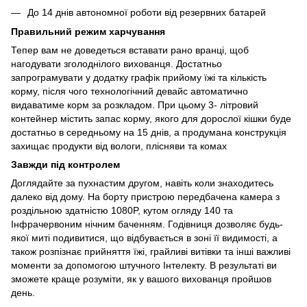
До 14 днів автономної роботи від резервних батарей
Правильний режим харчування
Тепер вам не доведеться вставати рано вранці, щоб
нагодувати зголоднілого вихованця. Достатньо
запрограмувати у додатку графік прийому їжі та кількість
корму, після чого технологічний девайс автоматично
видаватиме корм за розкладом. При цьому 3- літровий
контейнер містить запас корму, якого для дорослої кішки буде
достатньо в середньому на 15 днів, а продумана конструкція
захищає продукти від вологи, плісняви та комах
Завжди під контролем
Доглядайте за пухнастим другом, навіть коли знаходитесь
далеко від дому. На борту пристрою передбачена камера з
роздільною здатністю 1080P, кутом огляду 140 та
Інфрачервоним нічним баченням. Годівниця дозволяє будь-
якої миті подивитися, що відбувається в зоні її видимості, а
також розпізнає прийняття їжі, грайливі витівки та інші важливі
моменти за допомогою штучного Інтелекту. В результаті ви
зможете краще розуміти, як у вашого вихованця пройшов
день.