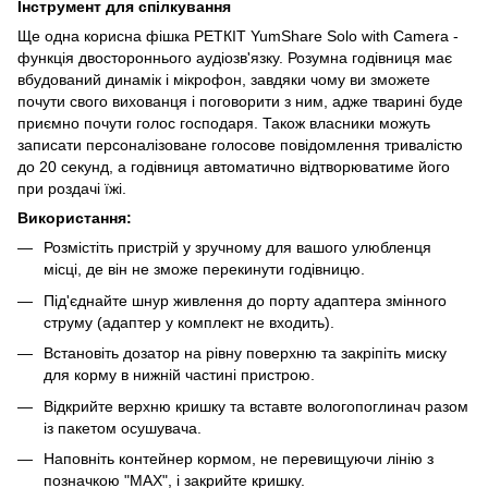
Інструмент для спілкування
Ще одна корисна фішка РЕТКІТ YumShare Solo with Camera -
функція двостороннього аудіозв'язку. Розумна годівниця має
вбудований динамік і мікрофон, завдяки чому ви зможете
почути свого вихованця і поговорити з ним, адже тварині буде
приємно почути голос господаря. Також власники можуть
записати персоналізоване голосове повідомлення тривалістю
до 20 секунд, а годівниця автоматично відтворюватиме його
при роздачі їжі.
Використання:
Розмістіть пристрій у зручному для вашого улюбленця
місці, де він не зможе перекинути годівницю.
Під'єднайте шнур живлення до порту адаптера змінного
струму (адаптер у комплект не входить).
Встановіть дозатор на рівну поверхню та закріпіть миску
для корму в нижній частині пристрою.
Відкрийте верхню кришку та вставте вологопоглинач разом
із пакетом осушувача.
Наповніть контейнер кормом, не перевищуючи лінію з
позначкою "МАХ", і закрийте кришку.