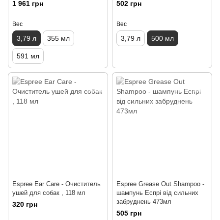
1 961 грн
502 грн
Вес
Вес
3,79 л
355 мл
3,79 л
500 мл
591 мл
Espree Ear Care - Очиститель
Espree Grease Out Shampoo -
ушей для собак , 118 мл
шампунь Еспрі від сильних
забруднень 473мл
320 грн
505 грн