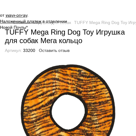
Оплата на сайте через
безопасную систему платежей
от
WayForPay
.
Наложенный платеж
в отделении
Собакам
Игрушки для собак
TUFFY Mega Ring Dog Toy Игр
Новой Почты*
TUFFY Mega Ring Dog Toy Игрушка
для собак Мега кольцо
Артикул:
33200
Оставить отзыв