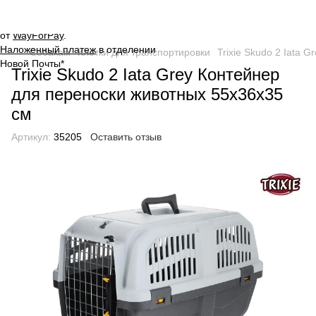
Оплата на сайте через
безопасную систему платежей
от
WayForPay
.
Наложенный платеж
в отделении
Собакам
Клетки для транспортировки
Trixie Skudo 2 Iata 
Новой Почты*
Trixie Skudo 2 Iata Grey Контейнер
для переноски животных 55x36x35
см
Артикул:
35205
Оставить отзыв