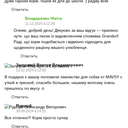
Дуже гарний корм, пішов як діти до школи :) раджу всім
Ответить
Бондаренко Нікіта
11.12.2025 в 12:26
Олеже, добрий день! Дякуємо за ваш відгук — приємно
чути, що ваш песик із задоволенням споживає Grandorf.
Раді, що корм подобається і відмінно підходить для
щоденного раціону вашого улюбленця.
Ответить
Залуцкий Виктор Владимирович
12.02.2025 в 12:00
В подарок к заказу положили лакомство для собак от MAVSY с
уткой и треской, спасибо большое, нашему мопсику очень
пришлось по вкусу ☺️
Ответить
Рідозуб
30.09.2024 в 14:52
Все отлично!!! Корм просто супер
Ответить