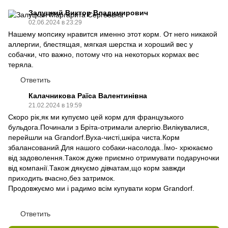
Залуцкий Виктор Владимирович
02.06.2024 в 23:29
Нашему мопсику нравится именно этот корм. От него никакой
аллергии, блестящая, мягкая шерстка и хороший вес у
собачки, что важно, потому что на некоторых кормах вес
теряла.
Ответить
Калачникова Раїса Валентинівна
21.02.2024 в 19:59
Скоро рік,як ми купуємо цей корм для французького
бульдога.Починали з Бріта-отримали алергію.Вилікувалися,
перейшли на Grandorf.Вуха-чисті,шкіра чиста.Корм
збалансований.Для нашого собаки-насолода..Їмо- хрюкаємо
від задоволення.Також дуже приємно отримувати подаруночки
від компанії.Також дякуємо дівчатам,що корм завжди
приходить вчасно,без затримок.
Продовжуємо ми і радимо всім купувати корм Grandorf.
Ответить