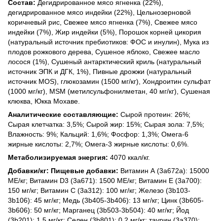
Состав:
Дегидрированное мясо ягненка (22%),
дегидрированное мясо индейки (22%), Цельнозерновой
коричневый рис, Свежее мясо ягненка (7%), Свежее мясо
индейки (7%), Жир индейки (5%), Порошок корней цикория
(натуральный источник пребиотиков: ФОС и инулин), Мука из
плодов рожкового дерева, Сушеное яблоко, Свежее масло
лосося (1%), Сушеный антарктический криль (натуральный
источник ЭПК и ДГК, 1%), Пивные дрожжи (натуральный
источник MOS), глюкозамин (1500 мг/кг), Хондроитин сульфат
(1000 мг/кг), MSM (метилсульфонилметан, 40 мг/кг), Сушеная
клюква, Юкка Мохаве.
Аналитические составляющие:
Сырой протеин: 26%;
Сырая клетчатка: 3,5%; Сырой жир: 15%; Сырая зола: 7,5%;
Влажность: 9%; Кальций: 1,6%; Фосфор: 1,3%; Омега-6
жирные кислоты: 2,7%; Омега-3 жирные кислоты: 0,6%.
Метаболизируемая энергия:
4070 ккал/кг.
Добавки/кг: Пищевые добавки:
Витамин А (3a672a): 15000
МЕ/кг; Витамин D3 (3a671): 1500 МЕ/кг; Витамин Е (3a700):
150 мг/кг; Витамин С (3a312): 100 мг/кг; Железо (3b103-
3b106): 45 мг/кг; Медь (3b405-3b406): 13 мг/кг; Цинк (3b605-
3b606): 50 мг/кг; Марганец (3b503-3b504): 40 мг/кг; Йод
(3b201): 1,5 мг/кг; Селен (3b801): 0,2 мг/кг; таурин (3a370):