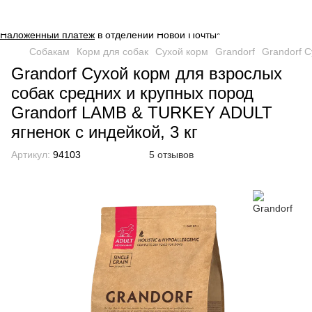
Оплата на сайте через безопасную систему
платежей от
WayForPay
.
Наложенный платеж
в отделении Новой Почты*
Собакам
Корм для собак
Сухой корм
Grandorf
Grandorf С
Grandorf Сухой корм для взрослых
собак средних и крупных пород
Grandorf LAMB & TURKEY ADULT
ягненок с индейкой, 3 кг
Артикул:
94103
5 отзывов