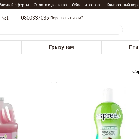
убличной оферты
Оплата и доставка
Обмен и возврат
Комфортный пер
0800337035
м №1
Перезвонить вам?
Грызунам
Пти
Со