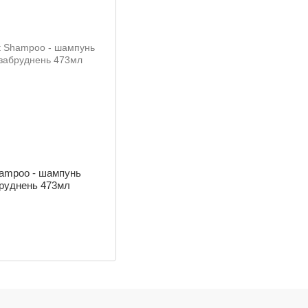
hampoo - шампунь
бруднень 473мл