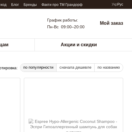
Укр
Рус
еход
Блог
Бренды
Факти про TM Грандорф
График работы:
Мой заказ
Пн-Вс 09:00–20:00
цам
Акции и скидки
по популярности
сначала дешевле
по названию
ртировка: