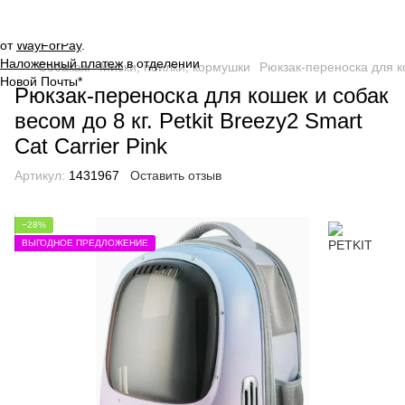
Оплата на сайте через
безопасную систему платежей
от
WayForPay
.
Наложенный платеж
в отделении
Собакам
Миски, поилки, кормушки
Рюкзак-переноска для кош
Новой Почты*
Рюкзак-переноска для кошек и собак
весом до 8 кг. Petkit Breezy2 Smart
Cat Carrier Pink
Артикул:
1431967
Оставить отзыв
−28%
ВЫГОДНОЕ ПРЕДЛОЖЕНИЕ