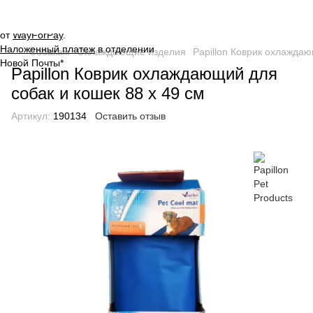
Оплата на сайте через
безопасную систему платежей
от
WayForPay
.
Наложенный платеж
в отделении
Собакам
Охлаждающие изделия
Papillon Коврик охлаждаю
Новой Почты*
Papillon Коврик охлаждающий для
собак и кошек 88 х 49 см
Артикул:
190134
Оставить отзыв