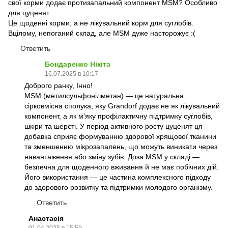
свої корми додає протизапальний компонент MSM? Особливо
для цуценят.
Це щоденні корми, а не лікувальний корм для суглобів.
Вцілому, непоганий склад, але MSM дуже насторожує :(
Ответить
Бондаренко Нікіта
16.07.2025 в 10:17
Доброго ранку, Інно!
MSM (метилсульфонілметан) — це натуральна
сірковмісна сполука, яку Grandorf додає не як лікувальний
компонент, а як м’яку профілактичну підтримку суглобів,
шкіри та шерсті. У період активного росту цуценят ця
добавка сприяє формуванню здорової хрящової тканини
та зменшенню мікрозапалень, що можуть виникати через
навантаження або зміну зубів. Доза MSM у складі —
безпечна для щоденного вживання й не має побічних дій.
Його використання — це частина комплексного підходу
до здорового розвитку та підтримки молодого організму.
Ответить
Анастасія