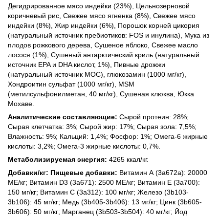
Дегидрированное мясо индейки (23%), Цельнозерновой
коричневый рис, Свежее мясо ягненка (8%), Свежее мясо
индейки (8%), Жир индейки (6%), Порошок корней цикория
(натуральный источник пребиотиков: FOS и инулина), Мука из
плодов рожкового дерева, Сушеное яблоко, Свежее масло
лосося (1%), Сушеный антарктический криль (натуральный
источник EPA и DHA кислот, 1%), Пивные дрожжи
(натуральный источник МОС), глюкозамин (1000 мг/кг),
Хондроитин сульфат (1000 мг/кг), MSM
(метилсульфонилметан, 40 мг/кг), Сушеная клюква, Юкка
Мохаве.
Аналитические составляющие:
Сырой протеин: 28%;
Сырая клетчатка: 3%; Сырой жир: 17%; Сырая зола: 7,5%;
Влажность: 9%; Кальций: 1,4%; Фосфор: 1%; Омега-6 жирные
кислоты: 3,2%; Омега-3 жирные кислоты: 0,7%.
Метаболизируемая энергия:
4265 ккал/кг.
Добавки/кг: Пищевые добавки:
Витамин А (3a672a): 20000
МЕ/кг; Витамин D3 (3a671): 2500 МЕ/кг; Витамин Е (3a700):
150 мг/кг; Витамин С (3a312): 100 мг/кг; Железо (3b103-
3b106): 45 мг/кг; Медь (3b405-3b406): 13 мг/кг; Цинк (3b605-
3b606): 50 мг/кг; Марганец (3b503-3b504): 40 мг/кг; Йод