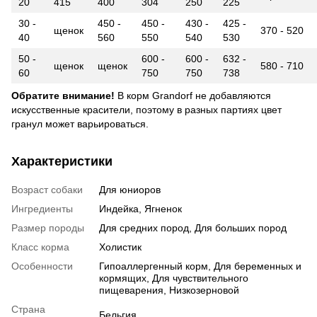
20
415
400
304
250
225
30 -
450 -
450 -
430 -
425 -
щенок
370 - 520
40
560
550
540
530
50 -
600 -
600 -
632 -
щенок
щенок
580 - 710
60
750
750
738
Обратите внимание!
В корм Grandorf не добавляются
искусственные красители, поэтому в разных партиях цвет
гранул может варьироваться.
Характеристики
Возраст собаки
Для юниоров
Ингредиенты
Индейка, Ягненок
Размер породы
Для средних пород, Для больших пород
Класс корма
Холистик
Особенности
Гипоаллергенный корм, Для беременных и
кормящих, Для чувствительного
пищеварения, Низкозерновой
Страна
Бельгия