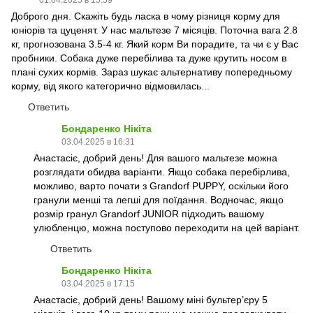
01.04.2025 в 15:59
Доброго дня. Скажіть будь ласка в чому різниця корму для
юніорів та цуценят. У нас мальтезе 7 місяців. Поточна вага 2.8
кг, прогнозована 3.5-4 кг. Який корм Ви порадите, та чи є у Вас
пробники. Собака дуже перебілива та дуже крутить носом в
плані сухих кормів. Зараз шукає альтернативу попередньому
корму, від якого категорично відмовилась...
Ответить
Бондаренко Нікіта
03.04.2025 в 16:31
Анастасіє, добрий день! Для вашого мальтезе можна
розглядати обидва варіанти. Якщо собака перебірлива,
можливо, варто почати з Grandorf PUPPY, оскільки його
гранули менші та легші для поїдання. Водночас, якщо
розмір гранул Grandorf JUNIOR підходить вашому
улюбленцю, можна поступово переходити на цей варіант.
Ответить
Бондаренко Нікіта
03.04.2025 в 17:15
Анастасіє, добрий день! Вашому міні бультер’єру 5