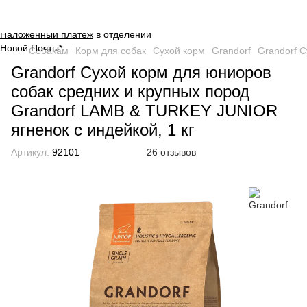
Оплата на сайте через безопасную
систему платежей от
WayForPay
.
Наложенный платеж
в отделении
Новой Почты*
Собакам
Корм для собак
Сухой корм
Grandorf
Grandorf С
Grandorf Сухой корм для юниоров
собак средних и крупных пород
Grandorf LAMB & TURKEY JUNIOR
ягненок с индейкой, 1 кг
Артикул:
92101
26 отзывов