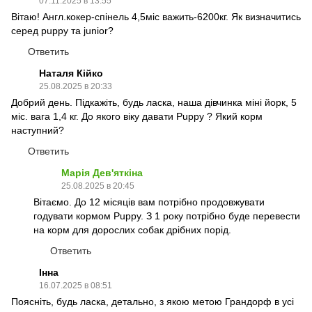
07.11.2025 в 13:55
Вітаю! Англ.кокер-спінель 4,5міс важить-6200кг. Як визначитись
серед puppy та junior?
Ответить
Наталя Кійко
25.08.2025 в 20:33
Добрий день. Підкажіть, будь ласка, наша дівчинка міні йорк, 5
міс. вага 1,4 кг. До якого віку давати Puppy ? Який корм
наступний?
Ответить
Марія Дев'яткіна
25.08.2025 в 20:45
Вітаємо. До 12 місяців вам потрібно продовжувати
годувати кормом Puppy. З 1 року потрібно буде перевести
на корм для дорослих собак дрібних порід.
Ответить
Інна
16.07.2025 в 08:51
Поясніть, будь ласка, детально, з якою метою Грандорф в усі