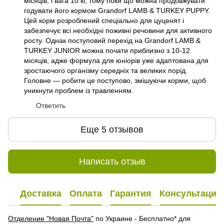
місяців, і вага 10 кг, тому поки що можна продовжувати
годувати його кормом Grandorf LAMB & TURKEY PUPPY.
Цей корм розроблений спеціально для цуценят і
забезпечує всі необхідні поживні речовини для активного
росту. Однак поступовий перехід на Grandorf LAMB &
TURKEY JUNIOR можна почати приблизно з 10-12
місяців, адже формула для юніорів уже адаптована для
зростаючого організму середніх та великих порід.
Головне — робити це поступово, змішуючи корми, щоб
уникнути проблем із травленням.
Ответить
Еще 5 отзывов
Написать отзыв
Доставка
Оплата
Гарантия
Консультация
Отделение "Новая Почта"
по Украине - Бесплатно* для