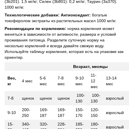
(3b201): 1,5 мг/кг; Селен (3b801): 0,2 мг/кг; Таурин (3a370):
1000 мг/кг.
Технологические добавки: Антиоксидант:
богатые
токоферолом экстракты из растительных масел 1000 мг/кг.
Рекомендации по кормлению:
норма кормления может
меняться в зависимости от активности, размера и условий
проживания питомца. Разделите суточную норму на
несколько кормлений и всегда давайте свежую воду.
Используйте таблицу кормления, которая есть на упаковке как
ориентир.
Возраст, месяцы
11-
Вес,
5-6
7-8
9-10
13-14
4 мес
12
кг
мес
мес
мес
мес
мес
100-
100-
7-8
щенок
щенок
щенок
взрослый
130
130
200-
169-
169-
150-
120-
9-10
взрослый
250
187
187
170
150
15-
340-
320-
228-
185-
180-
взрослый