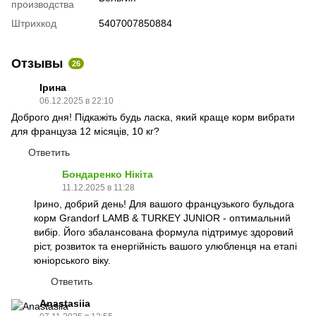
производства
Штрихкод
5407007850884
Отзывы
26
Ірина
06.12.2025 в 22:10
Доброго дня! Підкажіть будь ласка, який краще корм вибрати
для француза 12 місяців, 10 кг?
Ответить
Бондаренко Нікіта
11.12.2025 в 11:28
Ірино, добрий день! Для вашого французького бульдога
корм Grandorf LAMB & TURKEY JUNIOR - оптимальний
вибір. Його збалансована формула підтримує здоровий
ріст, розвиток та енергійність вашого улюбленця на етапі
юніорського віку.
Ответить
Anastasiia