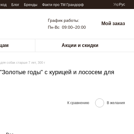
Укр
Рус
еход
Блог
Бренды
Факти про TM Грандорф
График работы:
Мой заказ
Пн-Вс 09:00–20:00
цам
Акции и скидки
для собак старше 7 лет, 300 г
 "Золотые годы" с курицей и лососем для
К сравнению
В желания