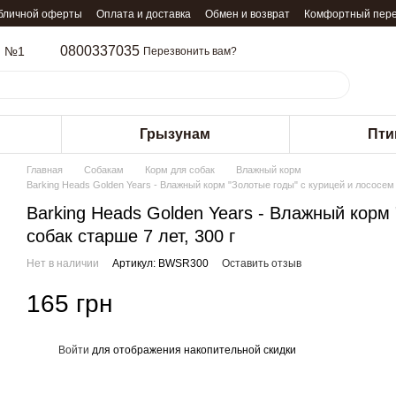
убличной оферты
Оплата и доставка
Обмен и возврат
Комфортный пер
0800337035
м №1
Перезвонить вам?
Грызунам
Пти
Главная
Собакам
Корм для собак
Влажный корм
Barking Heads Golden Years - Влажный корм "Золотые годы" с курицей и лососем 
Barking Heads Golden Years - Влажный корм
собак старше 7 лет, 300 г
Нет в наличии
Артикул: BWSR300
Оставить отзыв
165 грн
Войти
для отображения накопительной скидки
%